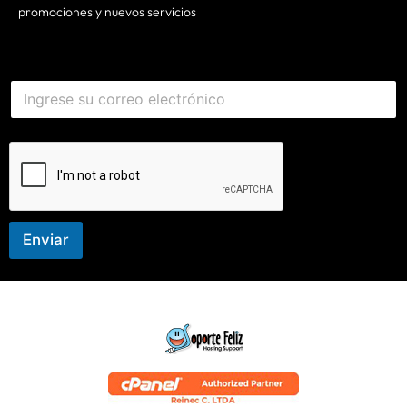
promociones y nuevos servicios
E
m
a
i
l
*
Enviar