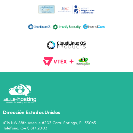
Dirección Estados Unidos
4116 NW 88th Avenue #203 Coral Springs, FL 33065
Teléfono:
(347) 817
2003