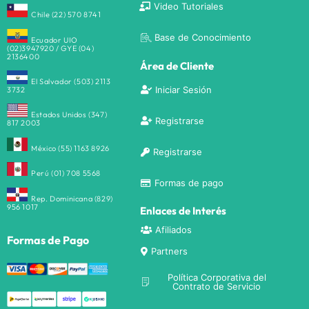
Video Tutoriales
Chile (22) 570 8741
Base de Conocimiento
Ecuador UIO
(02)3947920 / GYE (04)
2136400
Área de Cliente
El Salvador (503) 2113
Iniciar Sesión
3732
Estados Unidos (347)
Registrarse
817 2003
México (55) 1163 8926
Registrarse
Perú (01) 708 5568
Formas de pago
Rep. Dominicana (829)
956 1017
Enlaces de Interés
Afiliados
Formas de Pago
Partners
Política Corporativa del
Contrato de Servicio