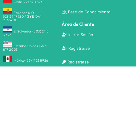
Chile (22) 570 8741
Base de Conocimiento
Ecuador UIO
(02)3947920 / GYE (04)
2136400
Área de Cliente
El Salvador (503) 2113
Iniciar Sesión
3732
Estados Unidos (347)
Registrarse
817 2003
México (55) 1163 8926
Registrarse
Perú (01) 708 5568
Formas de pago
Rep. Dominicana (829)
956 1017
Enlaces de Interés
Afiliados
Formas de Pago
Partners
Política Corporativa del
Contrato de Servicio
Política Corporativa del