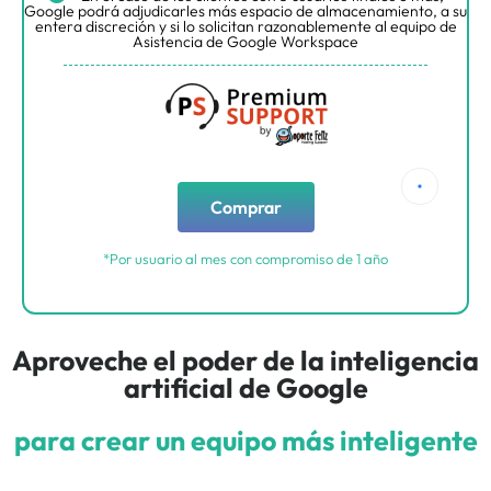
Google podrá adjudicarles más espacio de almacenamiento, a su
entera discreción y si lo solicitan razonablemente al equipo de
Asistencia de Google Workspace
Comprar
*Por usuario al mes con compromiso de 1 año
Aproveche el poder de la inteligencia
artificial de Google
p
a
r
a
c
r
e
a
r
u
n
e
q
u
i
p
o
m
á
s
i
n
t
e
l
i
g
e
n
t
e