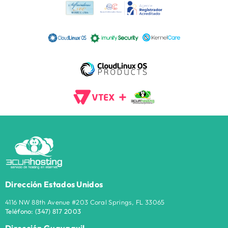
Dirección Estados Unidos
4116 NW 88th Avenue #203 Coral Springs, FL 33065
Teléfono:
(347) 817
2003
Dirección Guayaquil